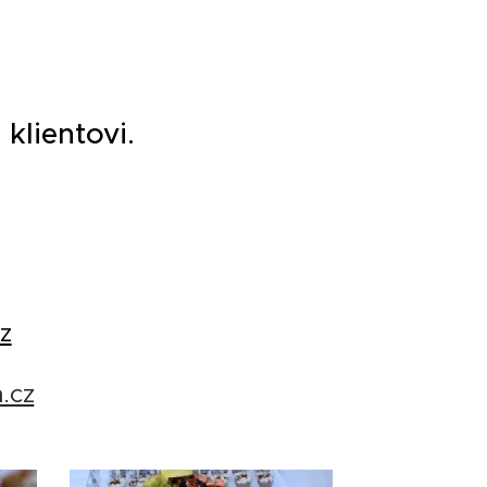
klientovi.
z
.cz