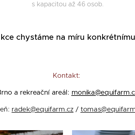
s kapacitou až 46 osob.
kce chystáme na míru konkrétnímu 
Kontakt:
Brno a rekreační areál:
monika@equifarm.c
zeň:
radek@equifarm.cz
/
tomas@equifarm