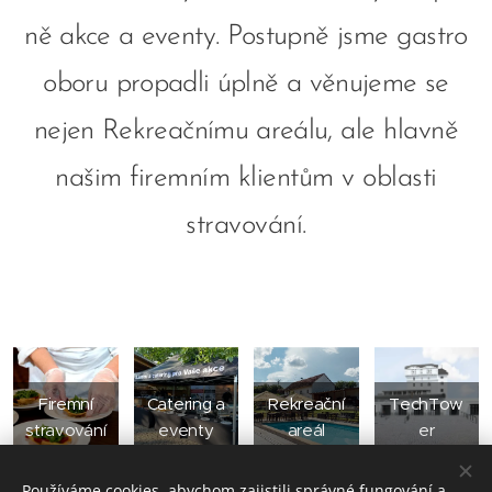
ně akce a eventy.
Postupně jsme gastro
oboru propadli úplně a věnujeme se
nejen Rekreačnímu areálu,
ale hlavně
našim firemním klientům v oblasti
stravování.
Firemní
Catering a
Rekreační
TechTow
stravování
eventy
areál
er
Používáme cookies, abychom zajistili správné fungování a